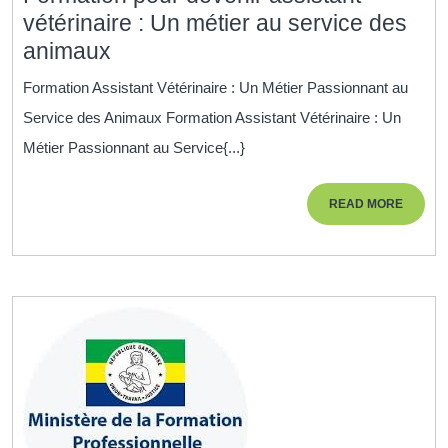
vétérinaire : Un métier au service des
Formation
animaux
pour
Formation Assistant Vétérinaire : Un Métier Passionnant au
devenir
Service des Animaux Formation Assistant Vétérinaire : Un
assistant
Métier Passionnant au Service{...}
vétérinaire
:
READ
READ MORE
Un
MORE
métier
au
service
des
animaux