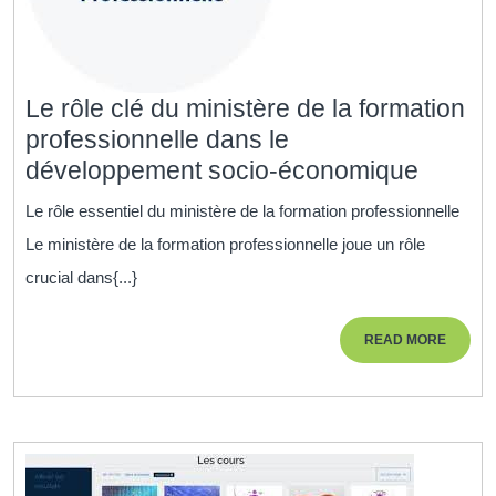
Le rôle clé du ministère de la formation
professionnelle dans le
Le
développement socio-économique
rôle
Le rôle essentiel du ministère de la formation professionnelle
clé
Le ministère de la formation professionnelle joue un rôle
du
crucial dans{...}
minist
de
READ
READ MORE
la
MORE
format
profes
dans
le