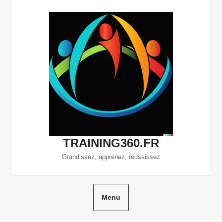
Aller
au
contenu
TRAINING360.FR
Grandissez, apprenez, réussissez
Menu