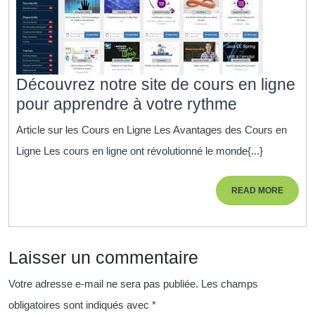
dével
socio-
écono
Découvrez notre site de cours en ligne
Découvre
pour apprendre à votre rythme
notre
Article sur les Cours en Ligne Les Avantages des Cours en
site
Ligne Les cours en ligne ont révolutionné le monde{...}
de
cours
READ
READ MORE
en
MORE
ligne
pour
Laisser un commentaire
apprendre
à
Votre adresse e-mail ne sera pas publiée.
Les champs
votre
obligatoires sont indiqués avec
*