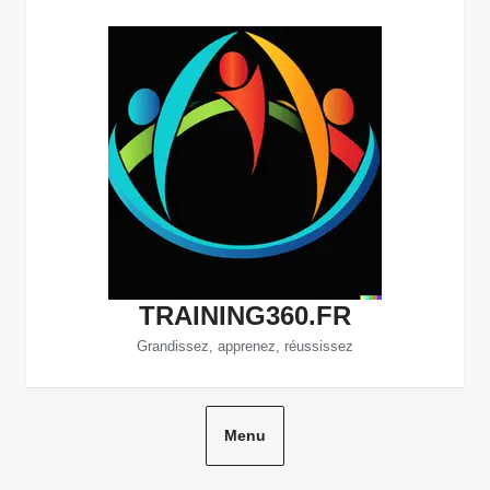
Aller
au
contenu
TRAINING360.FR
Grandissez, apprenez, réussissez
Menu