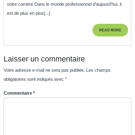
:
votre carrière Dans le monde professionnel d’aujourd’hui, il
le
est de plus en plus{...}
chemin
vers
READ
READ MORE
la
MORE
réussite
dans
Laisser un commentaire
votre
carrière
Votre adresse e-mail ne sera pas publiée.
Les champs
obligatoires sont indiqués avec
*
Commentaire
*