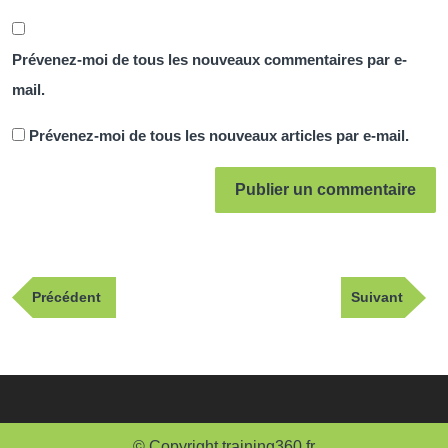
Prévenez-moi de tous les nouveaux commentaires par e-
mail.
Prévenez-moi de tous les nouveaux articles par e-mail.
Navigation
Publication
Article
Précédent
Suivant
de
précédente
suivant
l’article
© Copyright training360.fr