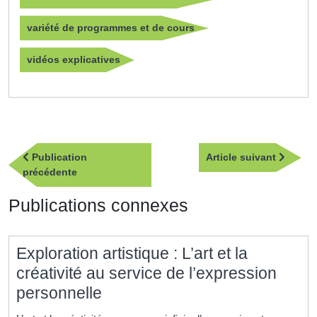
variété de programmes et de cours
vidéos explicatives
Navigation
Article
Publication
Article suivant
de
Publication
suivan
précédente
l’article
précédente
Publications connexes
Exploration artistique : L’art et la
créativité au service de l’expression
Exploration
personnelle
artistique