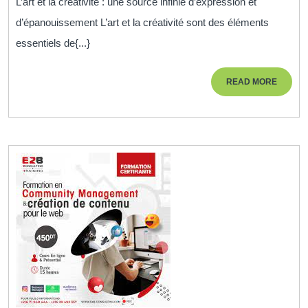
L’art et la créativité : une source infinie d’expression et
:
d’épanouissement L’art et la créativité sont des éléments
L’art
essentiels de{...}
et
la
READ
READ MORE
créativité
MORE
au
service
de
l’expression
personnelle