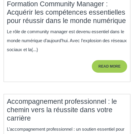
Formation Community Manager :
Acquérir les compétences essentielles
Fo
pour réussir dans le monde numérique
Co
Le rôle de community manager est devenu essentiel dans le
Ma
monde numérique d’aujourd’hui. Avec l’explosion des réseaux
:
sociaux et la{...}
Ac
le
READ
READ MORE
co
MORE
es
po
ré
Accompagnement professionnel : le
da
chemin vers la réussite dans votre
le
Accompagnement
carrière
m
professionnel
nu
L’accompagnement professionnel : un soutien essentiel pour