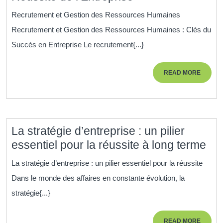
le
Recrutement et Gestion des Ressources Humaines
Recrutement
Recrutement et Gestion des Ressources Humaines : Clés du
et
Succès en Entreprise Le recrutement{...}
la
Gestion
READ
READ MORE
des
MORE
Ressources
Humaines
pour
La stratégie d’entreprise : un pilier
la
La
essentiel pour la réussite à long terme
Réussite
str
de
La stratégie d’entreprise : un pilier essentiel pour la réussite
d’e
l’Entreprise
Dans le monde des affaires en constante évolution, la
:
stratégie{...}
un
pili
READ
READ MORE