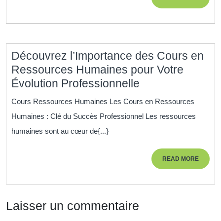
ess
MORE
po
la
réu
Découvrez l’Importance des Cours en
à
Ressources Humaines pour Votre
lon
Découvrez
Évolution Professionnelle
te
l’Importance
Cours Ressources Humaines Les Cours en Ressources
des
Humaines : Clé du Succès Professionnel Les ressources
Cours
humaines sont au cœur de{...}
en
Ressources
READ
READ MORE
Humaines
MORE
pour
Votre
Laisser un commentaire
Évolution
Professionnelle