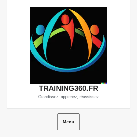
Aller
au
contenu
TRAINING360.FR
Grandissez, apprenez, réussissez
Menu