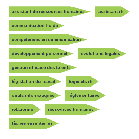
assistant de ressources humaines
assistant rh
communication fluide
compétences en communication
développement personnel
évolutions légales
gestion efficace des talents
législation du travail
logiciels rh
outils informatiques
réglementaires
relationnel
ressources humaines
tâches essentielles