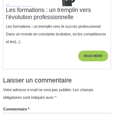
Les formations : un tremplin vers
Les
l’évolution professionnelle
formations
Les formations : un tremplin vers le succès professionnel
:
Dans un monde en constante évolution, où les compétences
un
et les{...}
tremplin
vers
READ
READ MORE
l’évolution
MORE
professionnelle
Laisser un commentaire
Votre adresse e-mail ne sera pas publiée.
Les champs
obligatoires sont indiqués avec
*
Commentaire
*