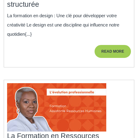
Formation
structurée
Design
La formation en design : Une clé pour développer votre
:
créativité Le design est une discipline qui influence notre
Libérez
quotidien{...}
votre
créativité
READ
READ MORE
grâce
MORE
à
une
formation
structurée
La Formation en Ressources