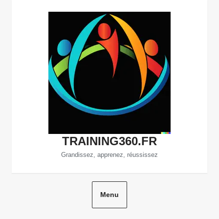
Aller
au
contenu
TRAINING360.FR
Grandissez, apprenez, réussissez
Menu