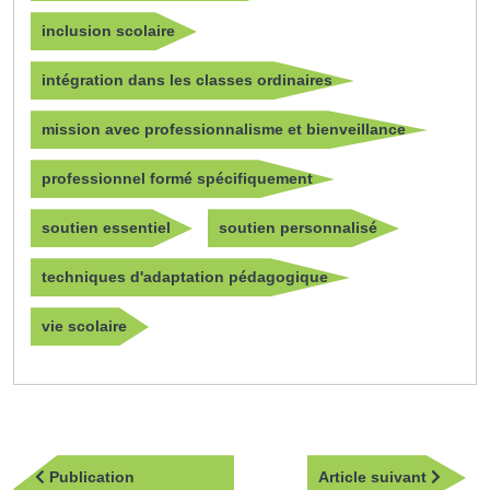
inclusion scolaire
intégration dans les classes ordinaires
mission avec professionnalisme et bienveillance
professionnel formé spécifiquement
soutien essentiel
soutien personnalisé
techniques d'adaptation pédagogique
vie scolaire
Navigation
Article
Publication
Article suivant
de