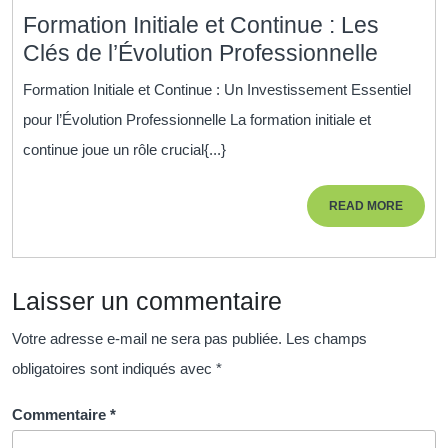
Formation Initiale et Continue : Les
Format
Clés de l’Évolution Professionnelle
Initiale
Formation Initiale et Continue : Un Investissement Essentiel
et
pour l’Évolution Professionnelle La formation initiale et
Contin
continue joue un rôle crucial{...}
:
Les
READ
READ MORE
Clés
MORE
de
l’Évolu
Laisser un commentaire
Profes
Votre adresse e-mail ne sera pas publiée.
Les champs
obligatoires sont indiqués avec
*
Commentaire
*