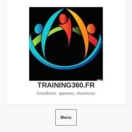
Aller
au
contenu
TRAINING360.FR
Grandissez, apprenez, réussissez
Menu