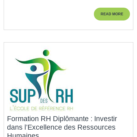
:
Le
READ
READ MORE
Passag
MORE
Vers
l’Excell
Professi
Formation RH Diplômante : Investir
dans l’Excellence des Ressources
Formation
Humaines