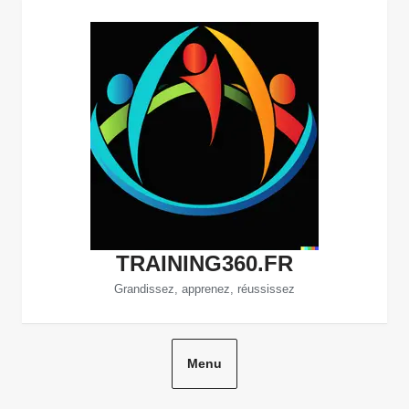
Aller
au
contenu
TRAINING360.FR
Grandissez, apprenez, réussissez
Menu