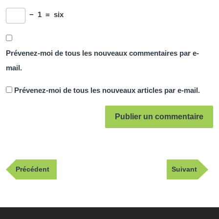
−
1
=
six
Prévenez-moi de tous les nouveaux commentaires par e-
mail.
Prévenez-moi de tous les nouveaux articles par e-mail.
Navigation
Publication
Article
Précédent
Suivant
de
précédente
suivant
l’article