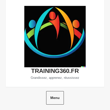
Aller
au
contenu
TRAINING360.FR
Grandissez, apprenez, réussissez
Menu