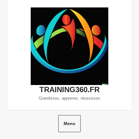
Aller
au
contenu
TRAINING360.FR
Grandissez, apprenez, réussissez
Menu