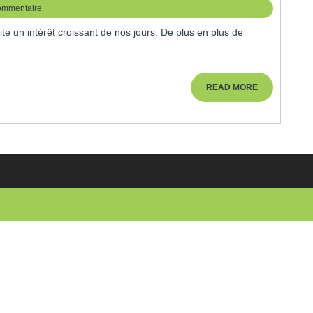
ommentaire
READ
READ MORE
MORE