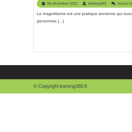
En
06
training360
06 décembre 2023
training360
Aucun c
Magnétisme
décembre
Le magnétisme est une pratique ancienne qui suscite un intérêt croissant de nos jours. De plus en plus de
2023
:
personnes {...}
Développez
Vos
Compétences
Énergétiques
© Copyright training360.fr