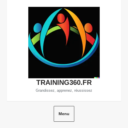
Aller
au
contenu
TRAINING360.FR
Grandissez, apprenez, réussissez
Menu