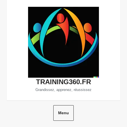
Aller
au
contenu
TRAINING360.FR
Grandissez, apprenez, réussissez
Menu