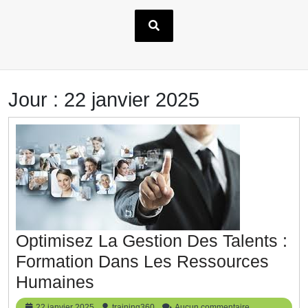
Jour :
22 janvier 2025
Optimisez La Gestion Des Talents :
Formation Dans Les Ressources
Optimisez
Humaines
La
22
training360
22 janvier 2025
training360
Aucun commentaire