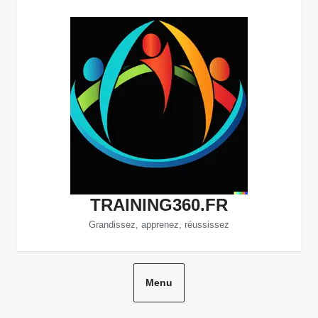
Aller
au
contenu
TRAINING360.FR
Grandissez, apprenez, réussissez
Menu