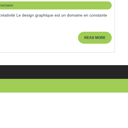
mentaire
READ
READ MORE
MORE