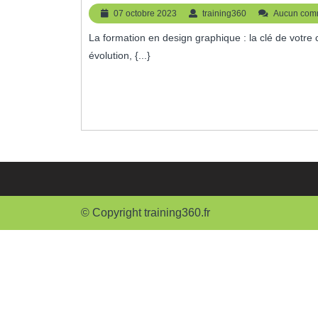
En
07
training360
07 octobre 2023
training360
Aucun com
Design
octobre
La formation en design graphique : la clé de votre créativité Le design graphique est un domaine en constante
2023
Graphique
évolution, {...}
:
Développez
Votre
Créativité
Visuelle
© Copyright training360.fr