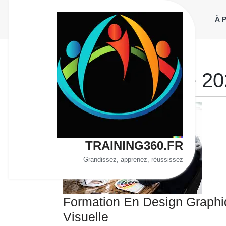
Aller
au
À 
contenu
Jour :
7 octobre 2
TRAINING360.FR
Grandissez, apprenez, réussissez
Formation En Design Graphiq
Formation
Visuelle