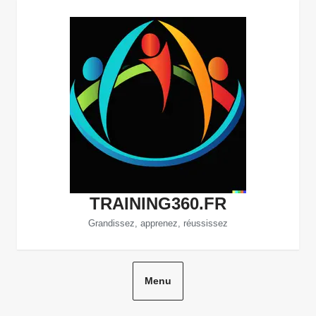
Aller
au
contenu
TRAINING360.FR
Grandissez, apprenez, réussissez
Menu