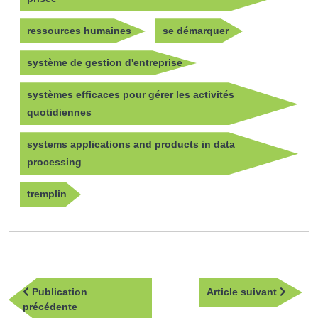
ressources humaines
se démarquer
système de gestion d'entreprise
systèmes efficaces pour gérer les activités
quotidiennes
systems applications and products in data
processing
tremplin
Navigation
Article
Publication
Article suivant
de
Publication
suivan
précédente