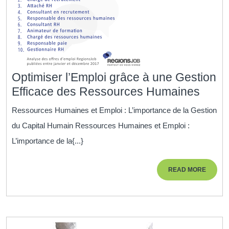
Optimiser l’Emploi grâce à une Gestion
Optim
Efficace des Ressources Humaines
l’Emp
Ressources Humaines et Emploi : L’importance de la Gestion
grâc
du Capital Humain Ressources Humaines et Emploi :
à
L’importance de la{...}
une
Gesti
READ
READ MORE
Effic
MORE
des
Ress
Huma