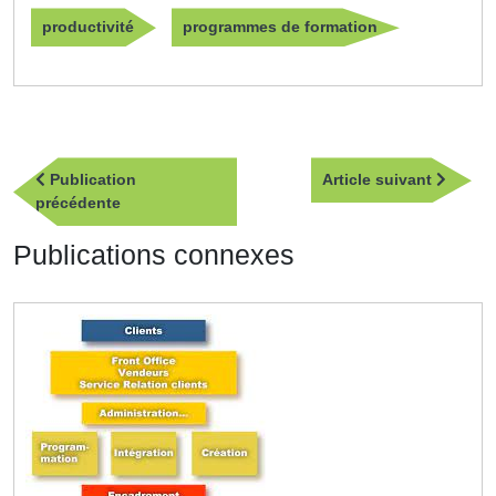
productivité
programmes de formation
Navigation
Article
Publication
Article suivant
de
Publication
suivan
précédente
l’article
précédente
Publications connexes