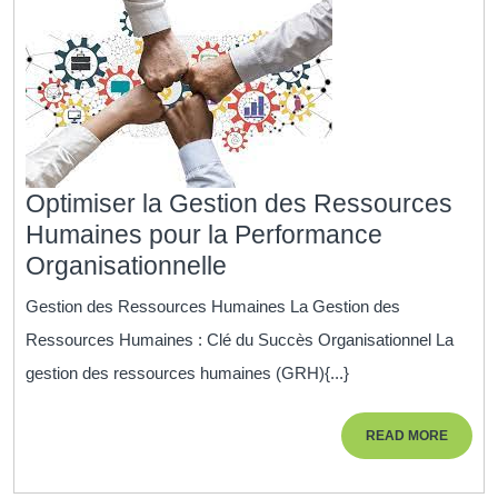
Optimiser la Gestion des Ressources
Humaines pour la Performance
Optimiser
Organisationnelle
la
Gestion des Ressources Humaines La Gestion des
Gestion
Ressources Humaines : Clé du Succès Organisationnel La
des
gestion des ressources humaines (GRH){...}
Ressources
Humaines
READ
READ MORE
pour
MORE
la