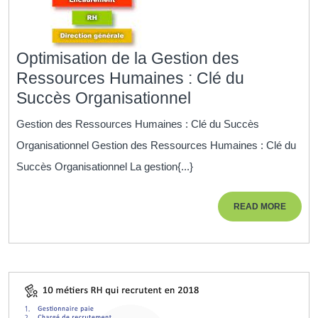
Optimisation de la Gestion des
Ressources Humaines : Clé du
Optimisation
Succès Organisationnel
de
Gestion des Ressources Humaines : Clé du Succès
la
Organisationnel Gestion des Ressources Humaines : Clé du
Gestion
Succès Organisationnel La gestion{...}
des
Ressources
READ
READ MORE
Humaines
MORE
:
Clé
du
Succès
Organisationnel