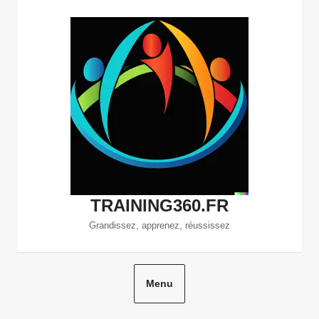
Aller
au
contenu
TRAINING360.FR
Grandissez, apprenez, réussissez
Menu