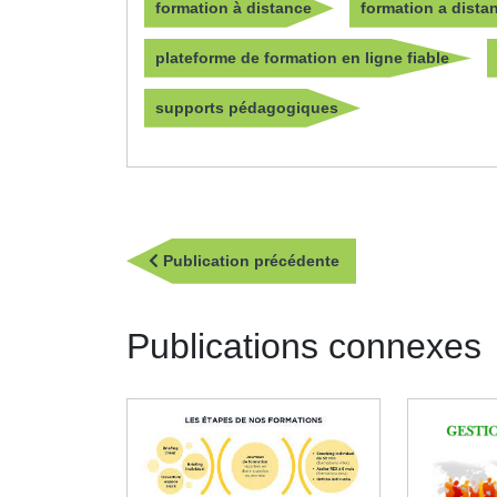
formation à distance
formation a dista
plateforme de formation en ligne fiable
supports pédagogiques
Navigation
Publication
Publication précédente
de
précédente
l’article
Publications connexes