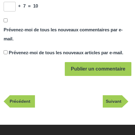
+
7
=
10
Prévenez-moi de tous les nouveaux commentaires par e-
mail.
Prévenez-moi de tous les nouveaux articles par e-mail.
Navigation
Publication
Article
Précédent
Suivant
de
précédente
suivant
l’article