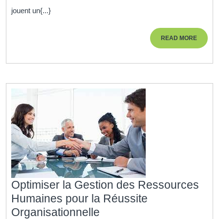
des
jouent un{...}
Ressources
Humaines
READ
READ MORE
pour
MORE
un
Meilleur
Job
Satisfaction
Optimiser la Gestion des Ressources
Humaines pour la Réussite
Optimiser
Organisationnelle