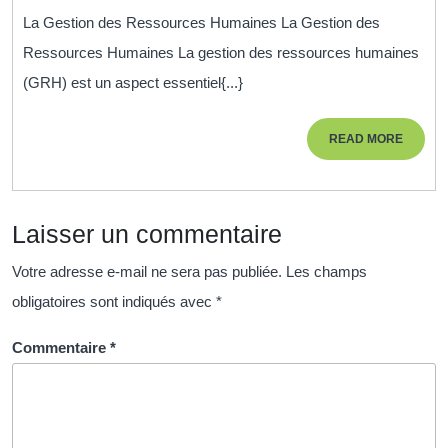
la
La Gestion des Ressources Humaines La Gestion des
Gestion
Ressources Humaines La gestion des ressources humaines
des
(GRH) est un aspect essentiel{...}
Ressources
Humaines
READ
READ MORE
pour
MORE
la
Réussite
Laisser un commentaire
Organisationnelle
Votre adresse e-mail ne sera pas publiée.
Les champs
obligatoires sont indiqués avec
*
Commentaire
*