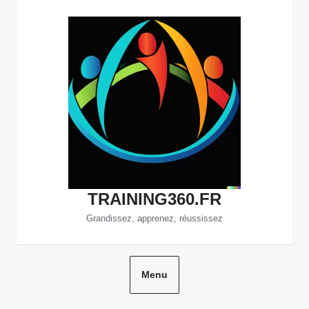
Aller
au
contenu
TRAINING360.FR
Grandissez, apprenez, réussissez
Menu