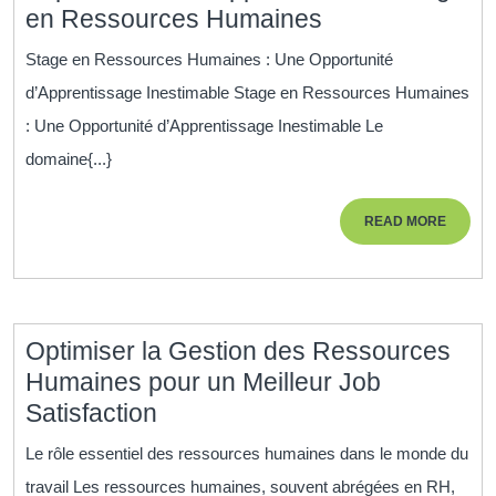
Exploration
en Ressources Humaines
des
Stage en Ressources Humaines : Une Opportunité
Opportunités
d’Apprentissage Inestimable Stage en Ressources Humaines
de
: Une Opportunité d’Apprentissage Inestimable Le
Stage
domaine{...}
en
Ressources
READ
READ MORE
Humaines
MORE
Optimiser la Gestion des Ressources
Humaines pour un Meilleur Job
Optimiser
Satisfaction
la
Le rôle essentiel des ressources humaines dans le monde du
Gestion
travail Les ressources humaines, souvent abrégées en RH,