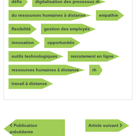
défis
digitalisation des processus rh
du ressources humaines à distance
empathie
flexibilité
gestion des employés
innovation
opportunités
outils technologiques
recrutement en ligne
ressources humaines à distance
rh
travail à distance
Navigation
Article
Publication
Article suivant
de
Publication
suivan
précédente