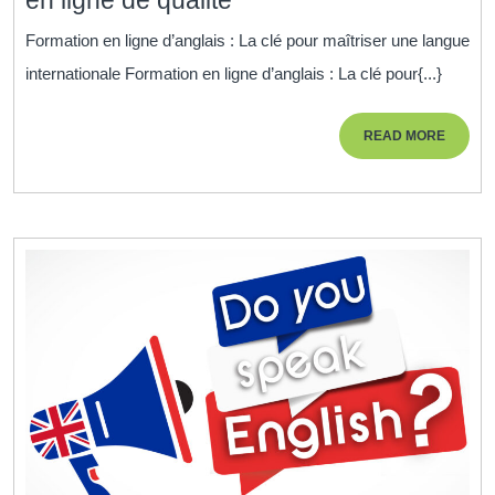
l’anglais
Formation en ligne d’anglais : La clé pour maîtriser une langue
avec
internationale Formation en ligne d’anglais : La clé pour{...}
une
formation
READ
READ MORE
en
MORE
ligne
de
qualité