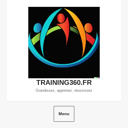
Aller
au
contenu
TRAINING360.FR
Grandissez, apprenez, réussissez
Menu