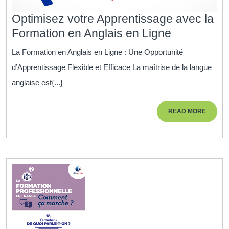
Optimisez votre Apprentissage avec la
Optimisez
Formation en Anglais en Ligne
votre
La Formation en Anglais en Ligne : Une Opportunité
Apprentis
d’Apprentissage Flexible et Efficace La maîtrise de la langue
avec
anglaise est{...}
la
Formation
READ
READ MORE
en
MORE
Anglais
en
Ligne