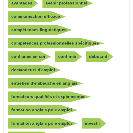
avantages
avenir professionnel
communication efficace
compétences linguistiques
compétences professionnelles spécifiques
confiance en soi
confirmé
débutant
demandeurs d'emploi
entretien d'embauche en anglais
formateurs qualifiés et expérimentés
formation anglais pole emploi
formation anglais pôle emploi
investir