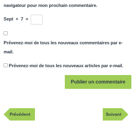
navigateur pour mon prochain commentaire.
Sept
+
7
=
Prévenez-moi de tous les nouveaux commentaires par e-
mail.
Prévenez-moi de tous les nouveaux articles par e-mail.
Navigation
Publication
Article
Précédent
Suivant
de
précédente
suivant
l’article