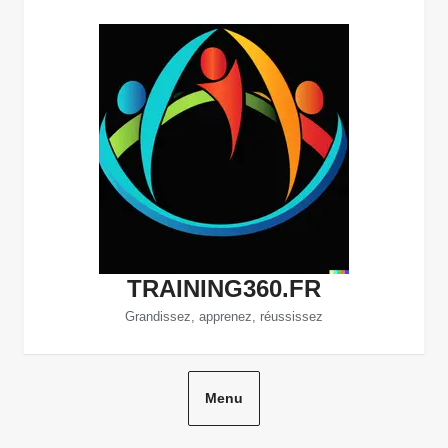
Aller
au
contenu
TRAINING360.FR
Grandissez, apprenez, réussissez
Menu