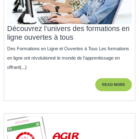
Découvrez l’univers des formations en
Découvrez
ligne ouvertes à tous
l’univers
Des Formations en Ligne et Ouvertes à Tous Les formations
des
en ligne ont révolutionné le monde de l’apprentissage en
formations
offrant{...}
en
ligne
READ
READ MORE
ouvertes
MORE
à
tous