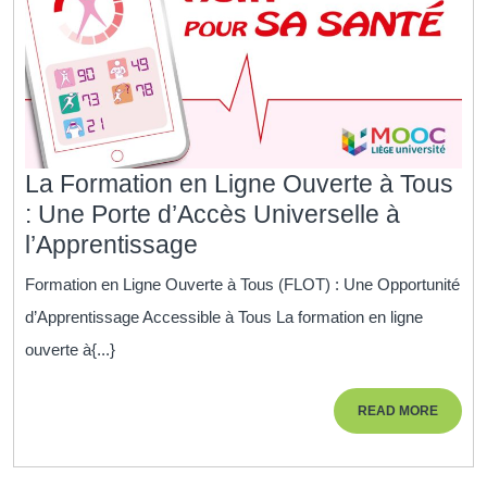
La Formation en Ligne Ouverte à Tous
: Une Porte d’Accès Universelle à
La
l’Apprentissage
Formation
Formation en Ligne Ouverte à Tous (FLOT) : Une Opportunité
en
d’Apprentissage Accessible à Tous La formation en ligne
Ligne
ouverte à{...}
Ouverte
à
READ
READ MORE
Tous
MORE
: