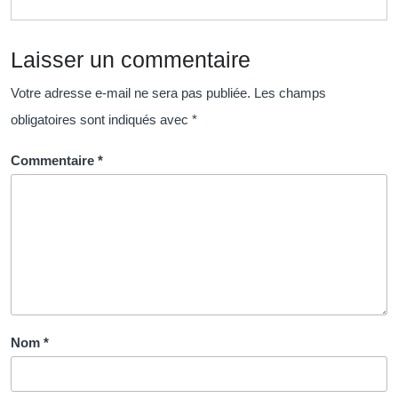
une
opportunité
Laisser un commentaire
d’apprentissage
ouverte
Votre adresse e-mail ne sera pas publiée.
Les champs
à
obligatoires sont indiqués avec
*
chacun
Commentaire
*
Nom
*