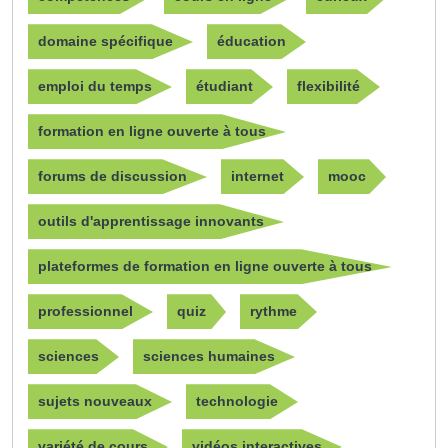
domaine spécifique
éducation
emploi du temps
étudiant
flexibilité
formation en ligne ouverte à tous
forums de discussion
internet
mooc
outils d'apprentissage innovants
plateformes de formation en ligne ouverte à tous
professionnel
quiz
rythme
sciences
sciences humaines
sujets nouveaux
technologie
variété de cours
vidéos interactives