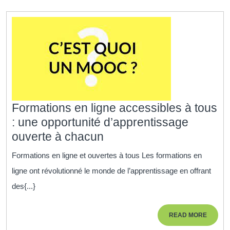
Une
Porte
d’Accès
Universelle
à
l’Apprentissage
Formations en ligne accessibles à tous
: une opportunité d’apprentissage
Formations
ouverte à chacun
en
Formations en ligne et ouvertes à tous Les formations en
ligne
ligne ont révolutionné le monde de l’apprentissage en offrant
accessibles
des{...}
à
tous
READ
READ MORE
:
MORE