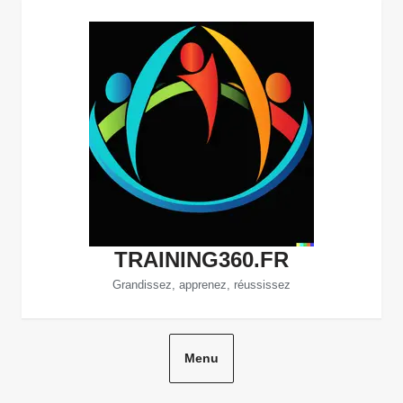
Aller
au
contenu
TRAINING360.FR
Grandissez, apprenez, réussissez
Menu