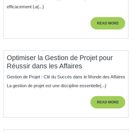
av
efficacement La{...}
un
for
READ
READ MORE
en
MORE
lig
en
ges
Optimiser la Gestion de Projet pour
de
Optimiser
Réussir dans les Affaires
pro
la
Gestion de Projet : Clé du Succès dans le Monde des Affaires
Gestion
La gestion de projet est une discipline essentielle{...}
de
Projet
READ
READ MORE
pour
MORE
Réussir
dans
les