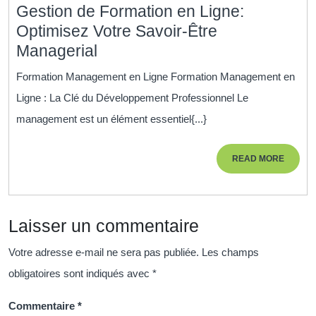
Gestion de Formation en Ligne:
Affaires
Optimisez Votre Savoir-Être
Gestion
Managerial
de
Formation Management en Ligne Formation Management en
Formation
Ligne : La Clé du Développement Professionnel Le
en
management est un élément essentiel{...}
Ligne:
Optimisez
READ
READ MORE
Votre
MORE
Savoir-
Être
Laisser un commentaire
Managerial
Votre adresse e-mail ne sera pas publiée.
Les champs
obligatoires sont indiqués avec
*
Commentaire
*