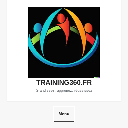
Aller
au
contenu
TRAINING360.FR
Grandissez, apprenez, réussissez
Menu