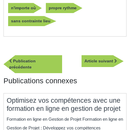
n'importe où
propre rythme
sans contrainte lieu
Navigation
Article
Publication
Article suivant
de
Publication
suivan
précédente
l’article
précédente
Publications connexes
Optimisez vos compétences avec une
Op
formation en ligne en gestion de projet
vo
Formation en ligne en Gestion de Projet Formation en ligne en
co
Gestion de Projet : Développez vos compétences