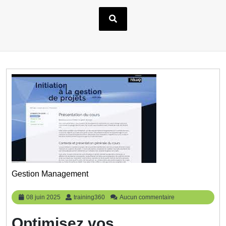
Gestion Management
08
training360
08 juin 2025
training360
Aucun commentaire
juin
2025
Optimisez vos