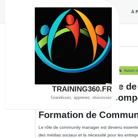
Aller
au
À 
contenu
Community Manager Management
21
training360
21 septembre 2025
training360
Aucun c
septembre
2025
Formation en Ligne d
TRAINING360.FR
Développez Vos Comp
Grandissez, apprenez, réussissez
Formation de Communi
Le rôle de community manager est devenu essentie
des médias sociaux et la nécessité pour les entrepr