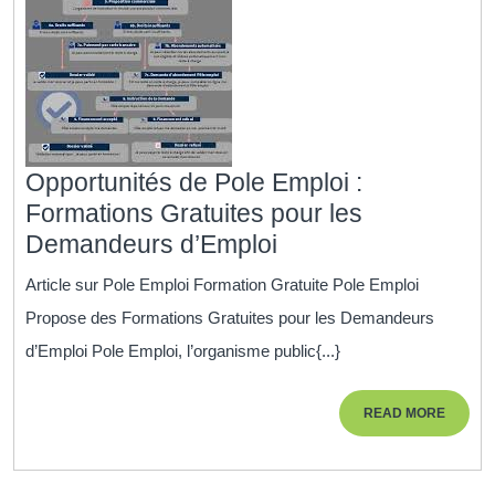
Rythme
Opportunités de Pole Emploi :
Formations Gratuites pour les
Opportunités
Demandeurs d’Emploi
de
Article sur Pole Emploi Formation Gratuite Pole Emploi
Pole
Propose des Formations Gratuites pour les Demandeurs
Emploi
d’Emploi Pole Emploi, l’organisme public{...}
:
Formations
READ
READ MORE
Gratuites
MORE
pour
les