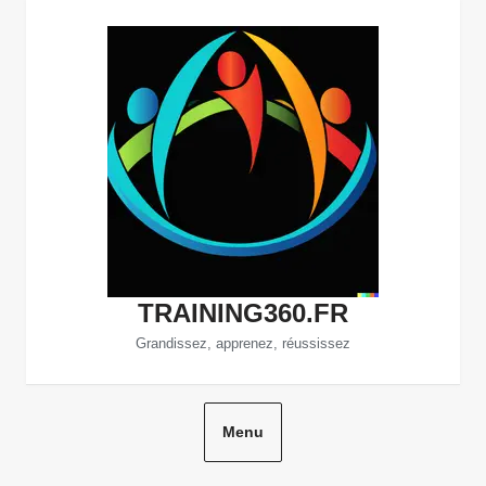
Aller
au
contenu
TRAINING360.FR
Grandissez, apprenez, réussissez
Menu