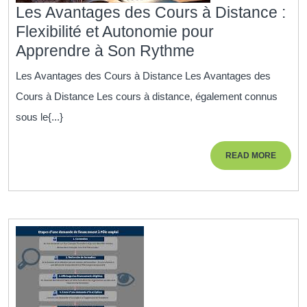
Les Avantages des Cours à Distance :
Flexibilité et Autonomie pour
Les
Apprendre à Son Rythme
Avantages
Les Avantages des Cours à Distance Les Avantages des
des
Cours à Distance Les cours à distance, également connus
Cours
sous le{...}
à
Distance
READ
READ MORE
:
MORE
Flexibilité
et
Autonomie
pour
Apprendre
à
Son