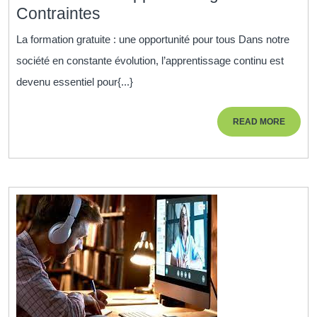
La
Contraintes
Formation
La formation gratuite : une opportunité pour tous Dans notre
Gratuite
société en constante évolution, l’apprentissage continu est
:
devenu essentiel pour{...}
Une
Porte
READ
READ MORE
Ouverte
MORE
vers
l’Apprentissage
Sans
Contraintes