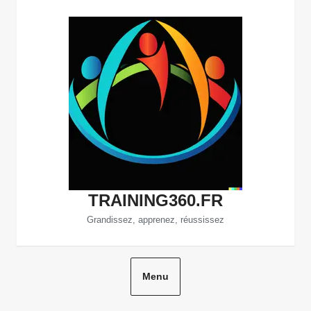
Aller
au
contenu
TRAINING360.FR
Grandissez, apprenez, réussissez
Menu