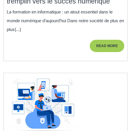
La
tremplin vers le succès numérique
format
La formation en informatique : un atout essentiel dans le
en
monde numérique d’aujourd’hui Dans notre société de plus en
inform
plus{...}
:
un
READ
READ MORE
trempli
MORE
vers
le
succè
numér