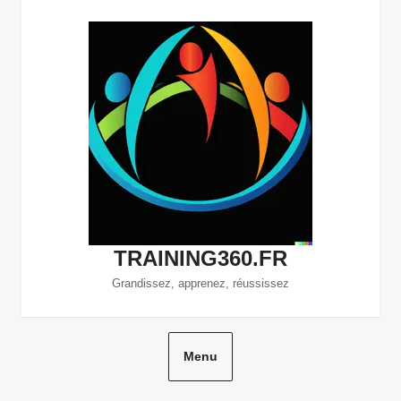
Aller
au
contenu
TRAINING360.FR
Grandissez, apprenez, réussissez
Menu