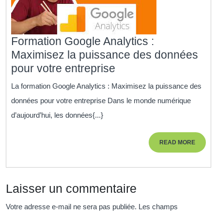
Formation Google Analytics :
Maximisez la puissance des données
Formation
pour votre entreprise
Google
La formation Google Analytics : Maximisez la puissance des
Analytics
données pour votre entreprise Dans le monde numérique
:
d’aujourd’hui, les données{...}
Maximisez
la
READ
READ MORE
puissance
MORE
des
données
Laisser un commentaire
pour
votre
Votre adresse e-mail ne sera pas publiée.
Les champs
entreprise