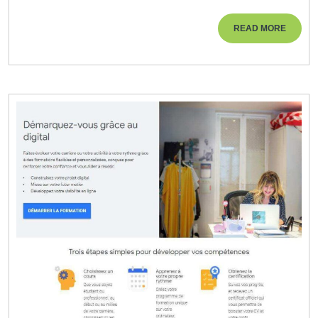
compétences
READ
READ MORE
numériques
MORE
avec
confiance