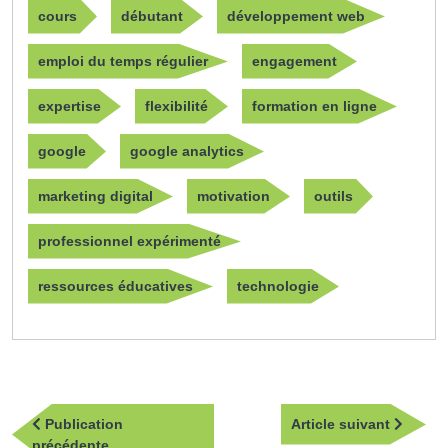
cours
débutant
développement web
emploi du temps régulier
engagement
expertise
flexibilité
formation en ligne
google
google analytics
marketing digital
motivation
outils
professionnel expérimenté
ressources éducatives
technologie
Navigation
Article
Publication
Article suivant
de
Publication
suivan
précédente