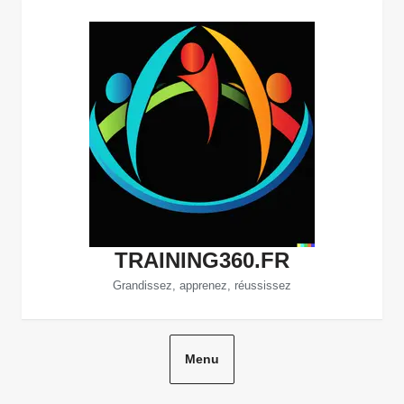
Aller
au
contenu
TRAINING360.FR
Grandissez, apprenez, réussissez
Menu