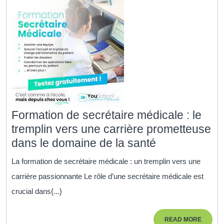
et
Flexible
de
l’Apprentissage
Formation de secrétaire médicale : le
tremplin vers une carrière prometteuse
Formation
dans le domaine de la santé
de
La formation de secrétaire médicale : un tremplin vers une
secrétaire
carrière passionnante Le rôle d’une secrétaire médicale est
médicale
crucial dans{...}
:
le
READ
READ MORE