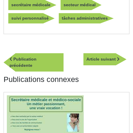
secrétaire médicale
secteur médical
suivi personnalisé
tâches administratives
Navigation
Article
Publication
Article suivant
de
Publication
suivan
précédente
l’article
précédente
Publications connexes