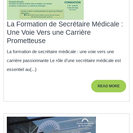
La Formation de Secrétaire Médicale :
Une Voie Vers une Carrière
La
Prometteuse
Formation
La formation de secrétaire médicale : une voie vers une
de
carrière passionnante Le rôle d’une secrétaire médicale est
Secrétaire
essentiel au{...}
Médicale
:
READ
READ MORE
Une
MORE
Voie
Vers
une
Carrière
Prometteuse