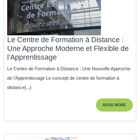
Le Centre de Formation à Distance :
Une Approche Moderne et Flexible de
Le
l’Apprentissage
Centre
Le Centre de Formation à Distance : Une Nouvelle Approche
de
de l’Apprentissage Le concept de centre de formation à
Formation
distance{...}
à
Distance
READ
READ MORE
:
MORE
Une
Approche
Moderne