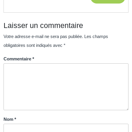
tremplin
MORE
vers
une
Laisser un commentaire
carrière
prometteuse
Votre adresse e-mail ne sera pas publiée.
Les champs
dans
obligatoires sont indiqués avec
*
le
domaine
Commentaire
*
de
la
santé
Nom
*