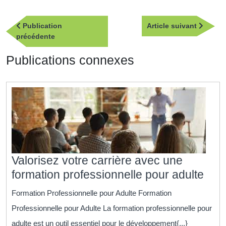
Navigation
Article
Publication
Article suivant
de
Publication
suivan
précédente
l’article
précédente
Publications connexes
Valorisez votre carrière avec une
Valo
formation professionnelle pour adulte
votr
Formation Professionnelle pour Adulte Formation
carr
Professionnelle pour Adulte La formation professionnelle pour
ave
adulte est un outil essentiel pour le développement{...}