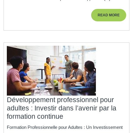
une
form
READ
READ MORE
prof
MORE
pou
adul
Développement professionnel pour
adultes : Investir dans l’avenir par la
Développement
formation continue
professionnel
Formation Professionnelle pour Adultes : Un Investissement
pour