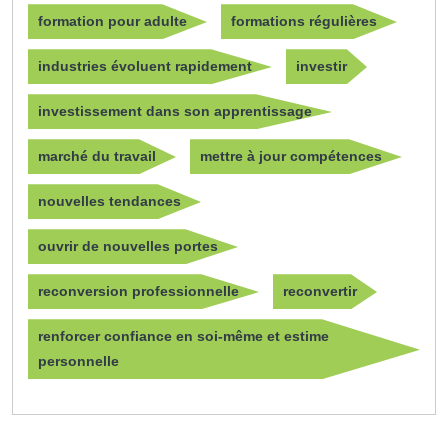
formation pour adulte
formations régulières
industries évoluent rapidement
investir
investissement dans son apprentissage
marché du travail
mettre à jour compétences
nouvelles tendances
ouvrir de nouvelles portes
reconversion professionnelle
reconvertir
renforcer confiance en soi-même et estime
personnelle