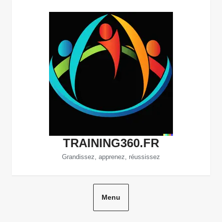
Aller
au
contenu
TRAINING360.FR
Grandissez, apprenez, réussissez
Menu