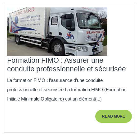
Formation FIMO : Assurer une
For
conduite professionnelle et sécurisée
FIM
La formation FIMO : l’assurance d’une conduite
:
professionnelle et sécurisée La formation FIMO (Formation
Ass
Initiale Minimale Obligatoire) est un élément{...}
une
con
READ
READ MORE
prof
MORE
et
séc