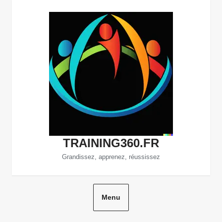
Aller
au
contenu
TRAINING360.FR
Grandissez, apprenez, réussissez
Menu