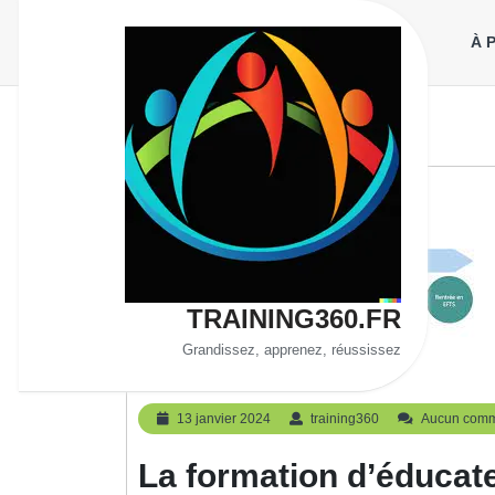
Aller
au
À 
contenu
TRAINING360.FR
Grandissez, apprenez, réussissez
Educateur
13
training360
13 janvier 2024
training360
Aucun comm
janvier
2024
La formation d’éducate