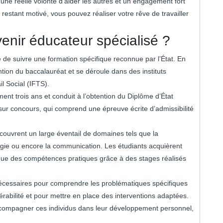
ne réelle volonté d’aider les autres et un engagement fort
n restant motivé, vous pouvez réaliser votre rêve de travailler
enir éducateur spécialisé ?
e de suivre une formation spécifique reconnue par l’État. En
ntion du baccalauréat et se déroule dans des instituts
l Social (IFTS).
nt trois ans et conduit à l’obtention du Diplôme d’État
 sur concours, qui comprend une épreuve écrite d’admissibilité
couvrent un large éventail de domaines tels que la
agogie ou encore la communication. Les étudiants acquièrent
que des compétences pratiques grâce à des stages réalisés
écessaires pour comprendre les problématiques spécifiques
rabilité et pour mettre en place des interventions adaptées.
ccompagner ces individus dans leur développement personnel,