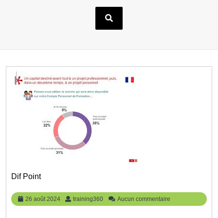
Dif Point
26
training360
26 août 2024
training360
Aucun commentaire
août
2024