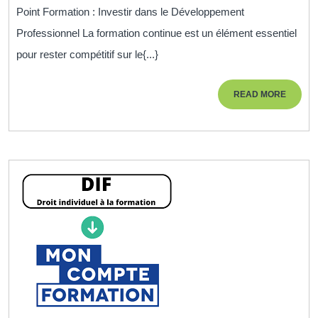
votre
Point Formation : Investir dans le Développement
Parcours
Professionnel La formation continue est un élément essentiel
Professionnel
pour rester compétitif sur le{...}
grâce
au
READ
READ MORE
Point
MORE
Formation