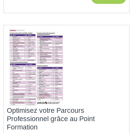
d’Entrée
MORE
vers
l’Apprentissage
et
le
Développement
Optimisez votre Parcours
Professionnel grâce au Point
Optimisez
Formation