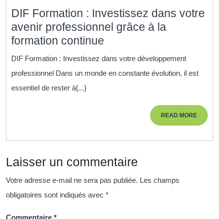
DIF Formation : Investissez dans votre
avenir professionnel grâce à la
DIF
formation continue
Formation
DIF Formation : Investissez dans votre développement
:
professionnel Dans un monde en constante évolution, il est
Investissez
essentiel de rester à{...}
dans
votre
READ
READ MORE
avenir
MORE
professionnel
grâce
Laisser un commentaire
à
la
Votre adresse e-mail ne sera pas publiée.
Les champs
formation
obligatoires sont indiqués avec
*
continue
Commentaire
*