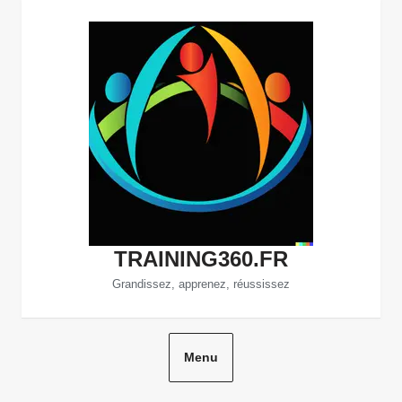
Aller
au
contenu
TRAINING360.FR
Grandissez, apprenez, réussissez
Menu