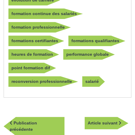
évolution de carrière
formation continue des salariés
formation professionnelle
formations certifiantes
formations qualifiantes
heures de formation
performance globale
point formation dif
reconversion professionnelle
salarié
Navigation
Article
Publication
Article suivant
de
Publication
suivan
précédente
l’article