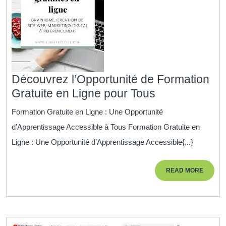
Découvrez l’Opportunité de Formation
Découvrez
Gratuite en Ligne pour Tous
l’Opportunité
Formation Gratuite en Ligne : Une Opportunité
de
d’Apprentissage Accessible à Tous Formation Gratuite en
Formation
Ligne : Une Opportunité d’Apprentissage Accessible{...}
Gratuite
en
READ
READ MORE
Ligne
MORE
pour
Tous