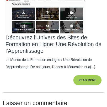
Découvrez l’Univers des Sites de
Formation en Ligne: Une Révolution de
Découvrez
l’Apprentissage
l’Univers
Le Monde de la Formation en Ligne : Une Révolution de
des
l’Apprentissage De nos jours, l’accès à l’éducation et à{...}
Sites
de
READ
READ MORE
Formation
MORE
en
Ligne:
Laisser un commentaire
Une