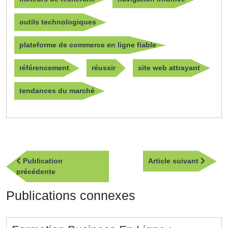
outils technologiques
plateforme de commerce en ligne fiable
référencement
réussir
site web attrayant
tendances du marché
Navigation
Article
Publication
Article suivant
de
Publication
suivan
précédente
l’article
précédente
Publications connexes