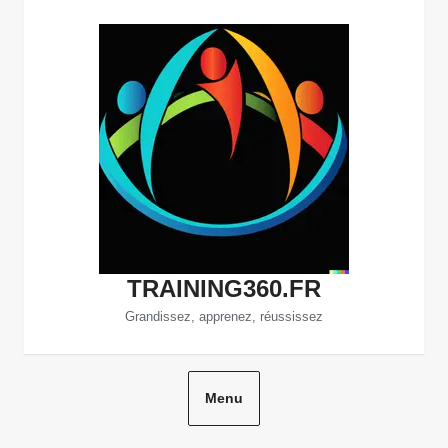
Aller
au
contenu
TRAINING360.FR
Grandissez, apprenez, réussissez
Menu