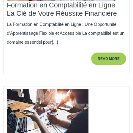
Formation en Comptabilité en Ligne :
Form
La Clé de Votre Réussite Financière
en
La Formation en Comptabilité en Ligne : Une Opportunité
Compt
d’Apprentissage Flexible et Accessible La comptabilité est un
en
domaine essentiel pour{...}
Lign
:
READ
READ MORE
La
MORE
Clé
de
Votre
Réus
Finan