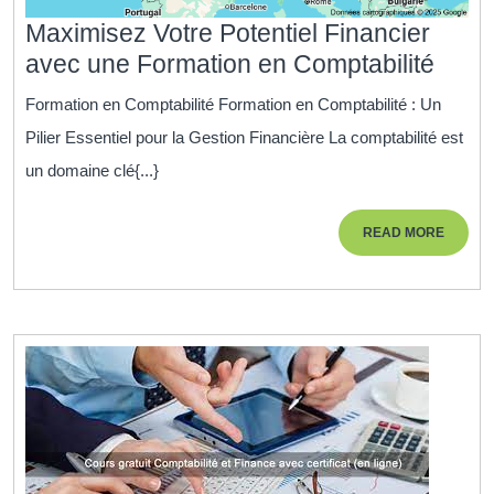
Maximisez Votre Potentiel Financier
Maxi
avec une Formation en Comptabilité
Votre
Formation en Comptabilité Formation en Comptabilité : Un
Poten
Pilier Essentiel pour la Gestion Financière La comptabilité est
Finan
un domaine clé{...}
avec
une
READ
READ MORE
Form
MORE
en
Compt