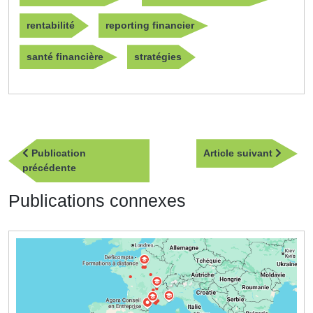
rentabilité
reporting financier
santé financière
stratégies
Navigation
Article
Publication
Article suivant
de
Publication
suivan
précédente
l’article
précédente
Publications connexes