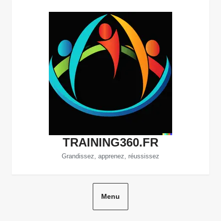
Aller
au
contenu
TRAINING360.FR
Grandissez, apprenez, réussissez
Menu