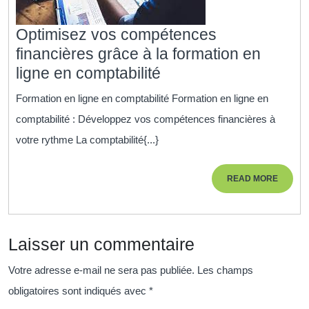
Optimisez vos compétences
financières grâce à la formation en
Optimisez
ligne en comptabilité
vos
Formation en ligne en comptabilité Formation en ligne en
compétences
comptabilité : Développez vos compétences financières à
financières
votre rythme La comptabilité{...}
grâce
à
READ
READ MORE
la
MORE
formation
en
Laisser un commentaire
ligne
en
Votre adresse e-mail ne sera pas publiée.
Les champs
comptabilité
obligatoires sont indiqués avec
*