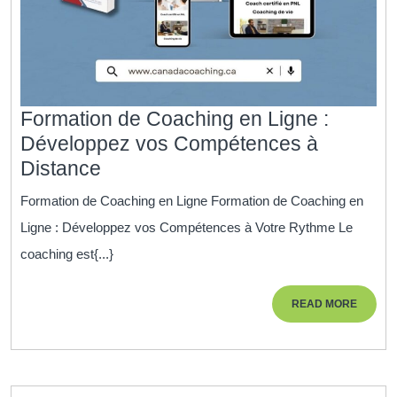
Formation de Coaching en Ligne :
Développez vos Compétences à
Formation
Distance
de
Formation de Coaching en Ligne Formation de Coaching en
Coaching
Ligne : Développez vos Compétences à Votre Rythme Le
en
coaching est{...}
Ligne
:
READ
READ MORE
Développez
MORE
vos
Compétences
à