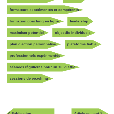
formateurs expérimentés et compétents
formation coaching en ligne
leadership
maximiser potentiel
objectifs individuels
plan d'action personnalisé
plateforme fiable
professionnels expérimentés
séances régulières pour un suivi effic
sessions de coaching
Navigation
Article
Publication
Article suivant