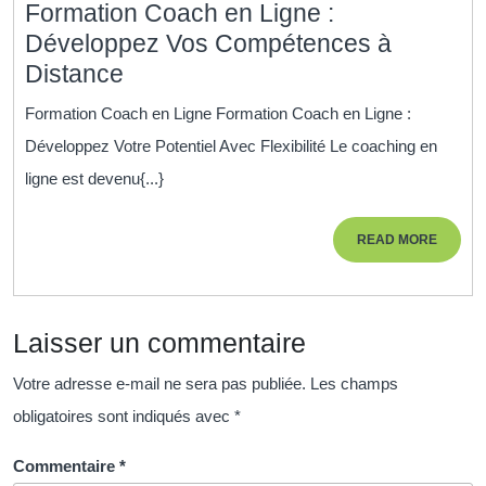
Formation Coach en Ligne :
Distance
Développez Vos Compétences à
Formation
Distance
Coach
Formation Coach en Ligne Formation Coach en Ligne :
en
Développez Votre Potentiel Avec Flexibilité Le coaching en
Ligne
ligne est devenu{...}
:
Développez
READ
READ MORE
Vos
MORE
Compétences
à
Laisser un commentaire
Distance
Votre adresse e-mail ne sera pas publiée.
Les champs
obligatoires sont indiqués avec
*
Commentaire
*