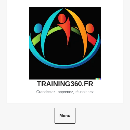
Aller
au
contenu
TRAINING360.FR
Grandissez, apprenez, réussissez
Menu