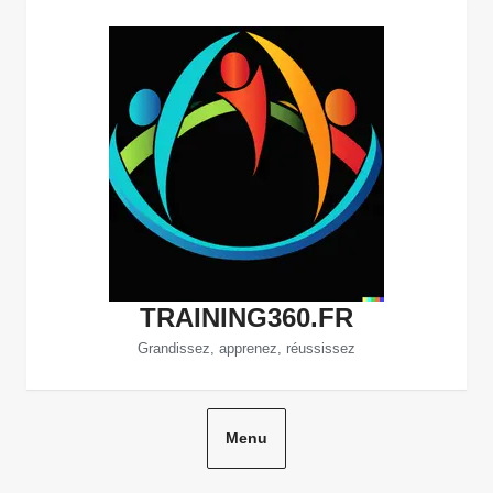
Aller
au
contenu
TRAINING360.FR
Grandissez, apprenez, réussissez
Menu