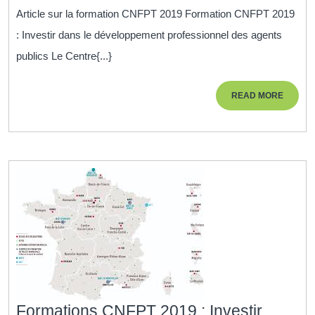
Formation
Article sur la formation CNFPT 2019 Formation CNFPT 2019
2019
: Investir dans le développement professionnel des agents
:
publics Le Centre{...}
Investir
dans
READ
READ MORE
le
MORE
développement
professionnel
des
agents
publics
Formations CNFPT 2019 : Investir