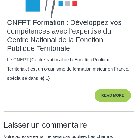
CNFPT Formation : Développez vos
compétences avec l’expertise du
Centre National de la Fonction
CNFPT
Publique Territoriale
Formation
Le CNFPT (Centre National de la Fonction Publique
:
Territoriale) est un organisme de formation majeur en France,
Développez
spécialisé dans le{...}
vos
compétences
READ
READ MORE
avec
MORE
l’expertise
du
Laisser un commentaire
Centre
National
Votre adresse e-mail ne sera pas publiée.
Les champs