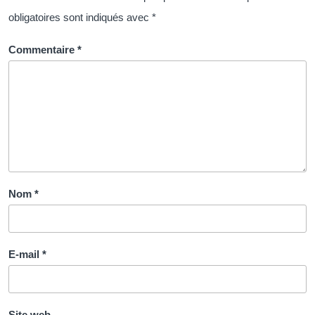
de
obligatoires sont indiqués avec
*
la
Fonction
Commentaire
*
Publique
Territoriale
Nom
*
E-mail
*
Site web