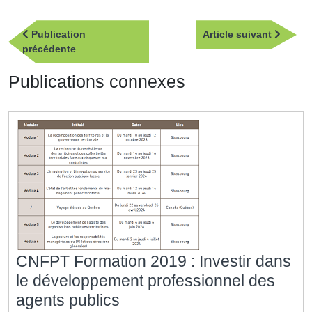
Navigation
Article
Publication
Article suivant
de
Publication
suivan
précédente
l’article
précédente
Publications connexes
CNFPT Formation 2019 : Investir dans
le développement professionnel des
CNFPT
agents publics