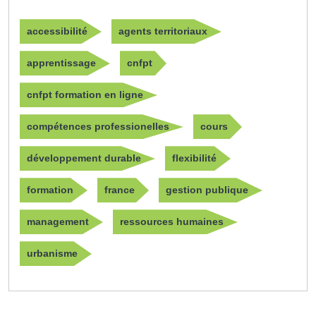
accessibilité
agents territoriaux
apprentissage
cnfpt
cnfpt formation en ligne
compétences professionelles
cours
développement durable
flexibilité
formation
france
gestion publique
management
ressources humaines
urbanisme