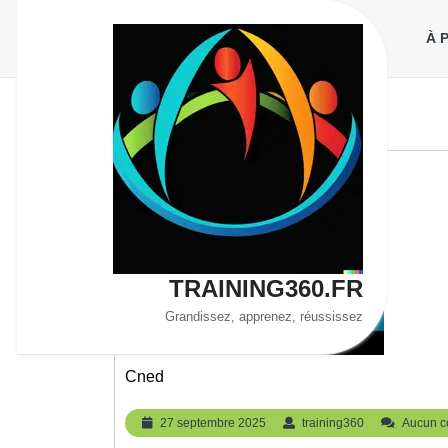
Aller
au
À 
contenu
TRAINING360.FR
Grandissez, apprenez, réussissez
Cned
27
training360
27 septembre 2025
training360
Aucun c
septembre