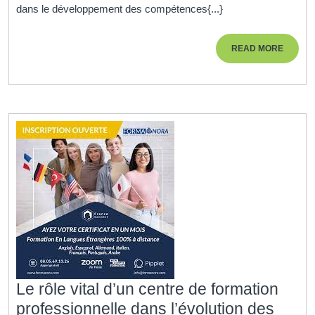
dans le développement des compétences{...}
grâce
à
READ
READ MORE
un
MORE
Institut
de
Formation
Professionnell
de
Qualité
Le rôle vital d’un centre de formation
professionnelle dans l’évolution des