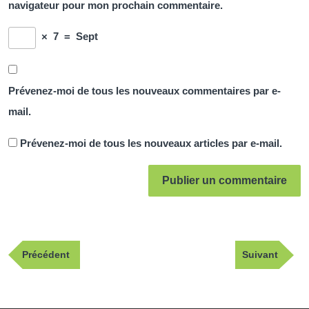
navigateur pour mon prochain commentaire.
×
7
=
Sept
Prévenez-moi de tous les nouveaux commentaires par e-
mail.
Prévenez-moi de tous les nouveaux articles par e-mail.
Navigation
Publication
Article
Précédent
Suivant
de
précédente
suivant
l’article