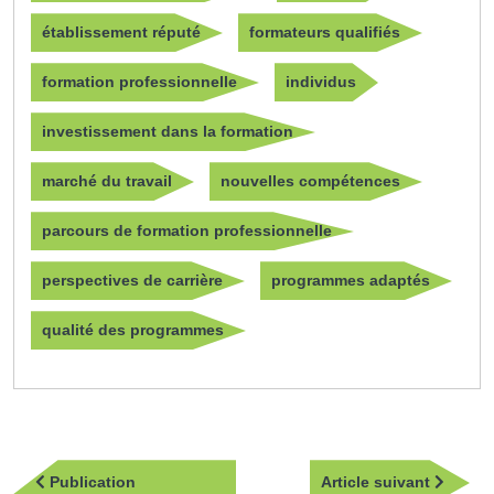
établissement réputé
formateurs qualifiés
formation professionnelle
individus
investissement dans la formation
marché du travail
nouvelles compétences
parcours de formation professionnelle
perspectives de carrière
programmes adaptés
qualité des programmes
Navigation
Article
Publication
Article suivant
de