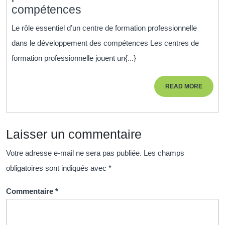
Le
compétences
rôle
Le rôle essentiel d’un centre de formation professionnelle
vital
dans le développement des compétences Les centres de
d’un
formation professionnelle jouent un{...}
centre
de
READ
READ MORE
formation
MORE
professionnelle
dans
Laisser un commentaire
l’évolution
des
Votre adresse e-mail ne sera pas publiée.
Les champs
compétences
obligatoires sont indiqués avec
*
Commentaire
*