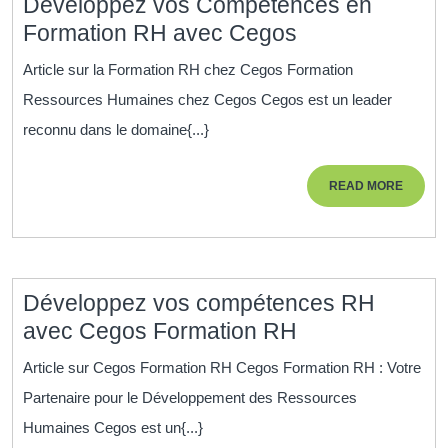
Développez vos Compétences en
Développez
Formation RH avec Cegos
vos
Article sur la Formation RH chez Cegos Formation
Compétences
Ressources Humaines chez Cegos Cegos est un leader
en
reconnu dans le domaine{...}
Formation
RH
READ
READ MORE
avec
MORE
Cegos
Développez vos compétences RH
Développez
avec Cegos Formation RH
vos
Article sur Cegos Formation RH Cegos Formation RH : Votre
compétences
Partenaire pour le Développement des Ressources
RH
Humaines Cegos est un{...}
avec