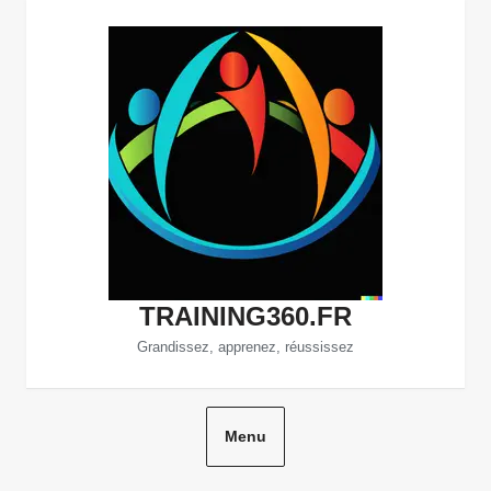
Aller
au
contenu
TRAINING360.FR
Grandissez, apprenez, réussissez
Menu