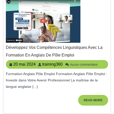
Développez Vos Compétences Linguistiques Avec La
Développez
Formation En Anglais De Pôle Emploi
Vos
Compétences
20
training360
20 mai 2024
training360
Aucun commentaire
Linguistiques
mai
Avec
Formation Anglais Pôle Emploi Formation Anglais Pôle Emploi :
2024
La
Investir dans Votre Avenir Professionnel La maîtrise de la
Formation
En
langue anglaise {...}
Anglais
De
READ
READ MORE
Pôle
MORE
Emploi