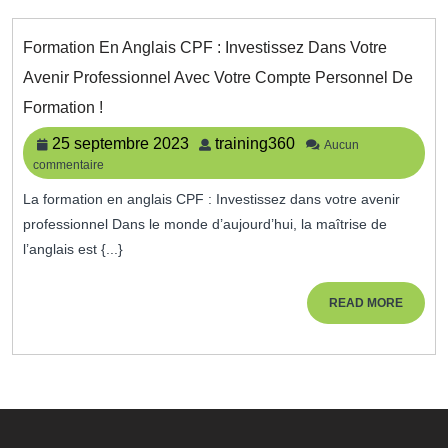
Formation En Anglais CPF : Investissez Dans Votre
Avenir Professionnel Avec Votre Compte Personnel De
Formation
Formation !
En
Anglais
25
training360
25 septembre 2023
training360
Aucun
CPF
commentaire
septembre
:
2023
Investissez
La formation en anglais CPF : Investissez dans votre avenir
Dans
professionnel Dans le monde d’aujourd’hui, la maîtrise de
Votre
l’anglais est {...}
Avenir
Professionnel
Avec
READ
READ MORE
Votre
MORE
Compte
Personnel
De
Formation
!