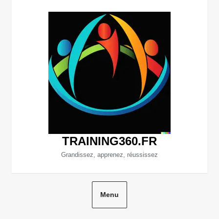
Aller
au
contenu
TRAINING360.FR
Grandissez, apprenez, réussissez
Menu