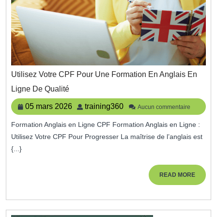
Utilisez Votre CPF Pour Une Formation En Anglais En
Utilisez
Ligne De Qualité
Votre
CPF
05
training360
05 mars 2026
training360
Aucun commentaire
Pour
mars
Une
Formation Anglais en Ligne CPF Formation Anglais en Ligne :
2026
Formation
Utilisez Votre CPF Pour Progresser La maîtrise de l’anglais est
En
Anglais
{...}
En
Ligne
READ
READ MORE
De
MORE
Qualité