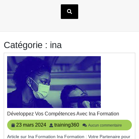
Catégorie :
ina
Dévelop
Développez Vos Compétences Avec Ina Formation
Vos
Compéte
23
training360
23 mars 2024
training360
Aucun commentaire
Avec
mars
Ina
Article sur Ina Formation Ina Formation : Votre Partenaire pour