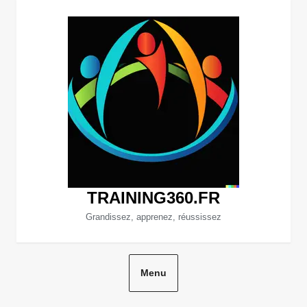
Aller
au
contenu
TRAINING360.FR
Grandissez, apprenez, réussissez
Menu