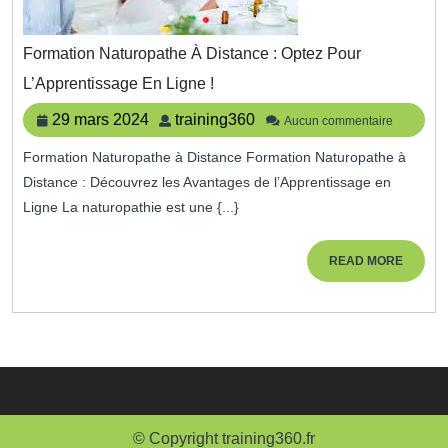
Formation Naturopathe À Distance : Optez Pour
Formation
L’Apprentissage En Ligne !
Naturopathe
À
29
training360
29 mars 2024
training360
Aucun commentaire
Distance
mars
:
Formation Naturopathe à Distance Formation Naturopathe à
2024
Optez
Distance : Découvrez les Avantages de l’Apprentissage en
Pour
L’Apprentissage
Ligne La naturopathie est une {...}
En
Ligne
READ
READ MORE
!
MORE
© Copyright training360.fr