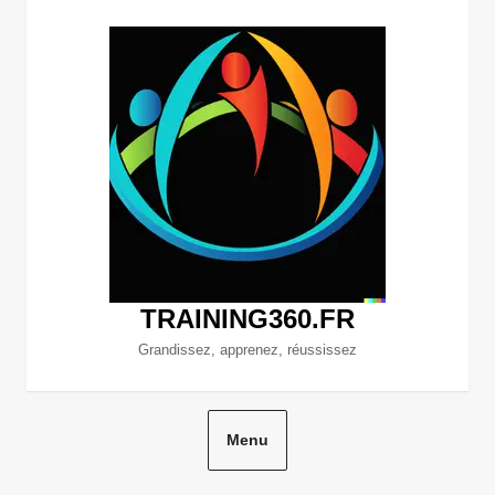
Aller
au
contenu
TRAINING360.FR
Grandissez, apprenez, réussissez
Menu