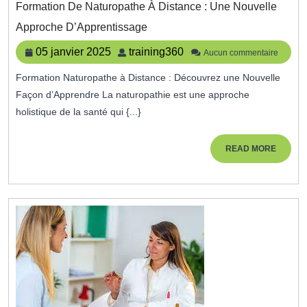
Formation De Naturopathe À Distance : Une Nouvelle
Formation
Approche D’Apprentissage
De
Naturopathe
05
training360
05 janvier 2025
training360
Aucun commentaire
À
janvier
Distance
Formation Naturopathe à Distance : Découvrez une Nouvelle
2025
:
Façon d’Apprendre La naturopathie est une approche
Une
Nouvelle
holistique de la santé qui {...}
Approche
D’Apprentissage
READ
READ MORE
MORE