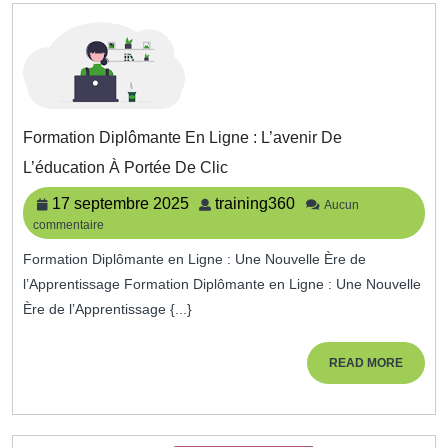
Formation Diplômante En Ligne : L’avenir De
Formation
L’éducation À Portée De Clic
Diplômante
En
17
training360
17 septembre 2025
training360
Aucun
Ligne
commentaire
septembre
:
2025
L’avenir
Formation Diplômante en Ligne : Une Nouvelle Ère de
De
l’Apprentissage Formation Diplômante en Ligne : Une Nouvelle
L’éducation
Ère de l’Apprentissage {...}
À
Portée
De
READ
READ MORE
Clic
MORE