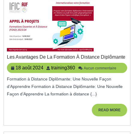
Les
Les Avantages De La Formation À Distance Diplômante
Ava
De
18
training360
18 août 2024
training360
Aucun commentaire
La
août
For
Formation à Distance Diplômante: Une Nouvelle Façon
2024
À
d’Apprendre Formation à Distance Diplômante: Une Nouvelle
Dis
Dip
Façon d’Apprendre La formation à distance {...}
READ
READ MORE
MORE