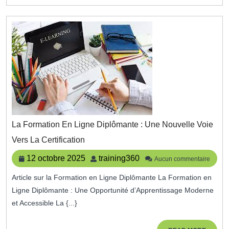
La Formation En Ligne Diplômante : Une Nouvelle Voie
La
Vers La Certification
Formation
En
12
training360
12 octobre 2025
training360
Aucun commentaire
Ligne
octobre
Diplômante
Article sur la Formation en Ligne Diplômante La Formation en
2025
:
Ligne Diplômante : Une Opportunité d’Apprentissage Moderne
Une
Nouvelle
et Accessible La {...}
Voie
Vers