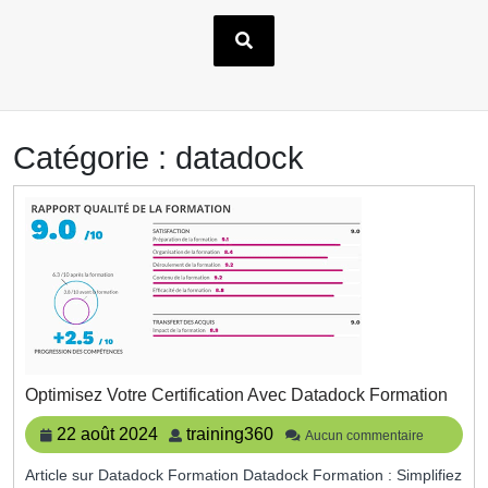
Catégorie :
datadock
Opti
Optimisez Votre Certification Avec Datadock Formation
Votre
Certi
22
training360
22 août 2024
training360
Aucun commentaire
Avec
août
Data
Article sur Datadock Formation Datadock Formation : Simplifiez
2024
Form