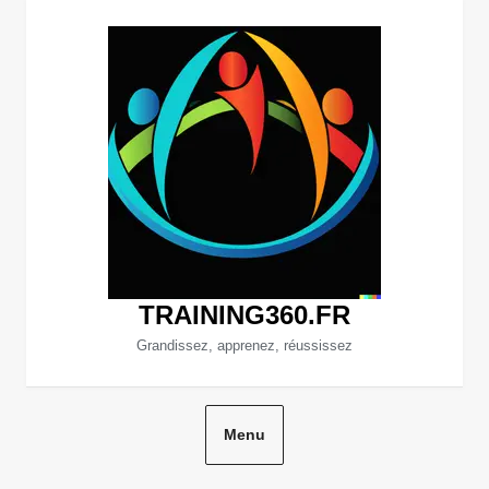
Aller
au
contenu
TRAINING360.FR
Grandissez, apprenez, réussissez
Menu