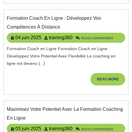
Per
Et
Prof
Formation Coach En Ligne : Développez Vos
Formation
Compétences À Distance
Coach
En
04
training360
04 juin 2025
training360
Aucun commentaire
Ligne
juin
:
Formation Coach en Ligne Formation Coach en Ligne :
2025
Développez
Développez Votre Potentiel Avec Flexibilité Le coaching en
Vos
Compétences
ligne est devenu {...}
À
Distance
READ
READ MORE
MORE
Maximisez Votre Potentiel Avec La Formation Coaching
Maximisez
En Ligne
Votre
Potentiel
03
training360
03 juin 2025
training360
Aucun commentaire
Avec