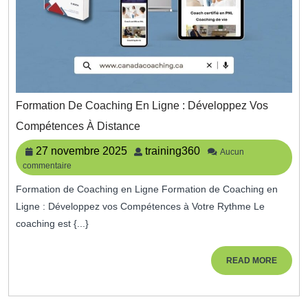
Formation De Coaching En Ligne : Développez Vos
Formation
Compétences À Distance
De
Coaching
27
training360
27 novembre 2025
training360
Aucun
En
commentaire
novembre
Ligne
2025
:
Formation de Coaching en Ligne Formation de Coaching en
Développez
Ligne : Développez vos Compétences à Votre Rythme Le
Vos
coaching est {...}
Compétences
À
Distance
READ
READ MORE
MORE