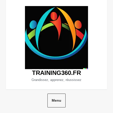
Aller
au
contenu
TRAINING360.FR
Grandissez, apprenez, réussissez
Menu