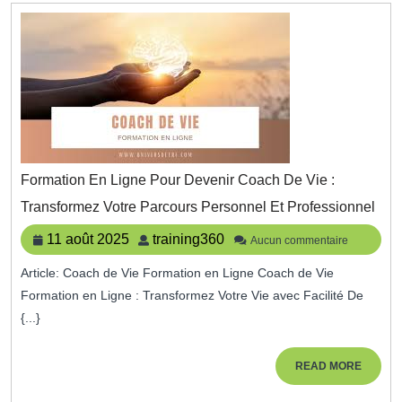
Formation En Ligne Pour Devenir Coach De Vie :
For
Transformez Votre Parcours Personnel Et Professionnel
En
Lig
11
training360
11 août 2025
training360
Aucun commentaire
Pou
août
Dev
Article: Coach de Vie Formation en Ligne Coach de Vie
2025
Coa
Formation en Ligne : Transformez Votre Vie avec Facilité De
De
Vie
{...}
:
Tra
READ
READ MORE
Votr
MORE
Par