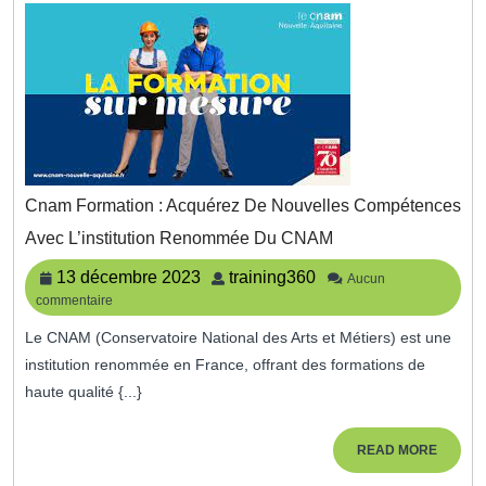
Cnam Formation : Acquérez De Nouvelles Compétences
Cnam
Avec L’institution Renommée Du CNAM
Formation
:
13
training360
13 décembre 2023
training360
Aucun
Acquérez
commentaire
décembre
De
2023
Nouvelles
Le CNAM (Conservatoire National des Arts et Métiers) est une
Compétences
institution renommée en France, offrant des formations de
Avec
haute qualité {...}
L’institution
Renommée
Du
READ
READ MORE
CNAM
MORE