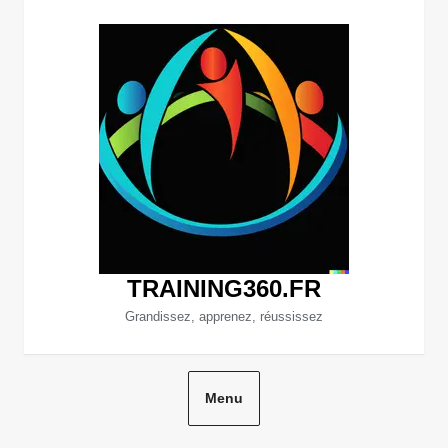
Aller
au
contenu
TRAINING360.FR
Grandissez, apprenez, réussissez
Menu