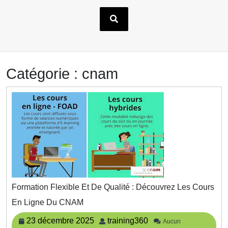
Catégorie :
cnam
Formation Flexible Et De Qualité : Découvrez Les Cours
Formation
En Ligne Du CNAM
Flexible
Et
23
training360
23 décembre 2025
training360
Aucun
De