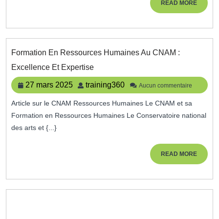
READ
READ MORE
MORE
Formation En Ressources Humaines Au CNAM :
Formation
Excellence Et Expertise
En
Ressources
27
training360
27 mars 2025
training360
Aucun commentaire
Humaines
mars
Au
Article sur le CNAM Ressources Humaines Le CNAM et sa
2025
CNAM
Formation en Ressources Humaines Le Conservatoire national
:
Excellence
des arts et {...}
Et
Expertise
READ
READ MORE
MORE