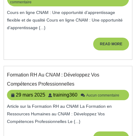
commentaire
décembre
Qualité
2025
:
Cours en ligne CNAM : Une opportunité d’apprentissage
Découvrez
flexible et de qualité Cours en ligne CNAM : Une opportunité
Les
d’apprentissage {...}
Cours
En
Ligne
READ
READ MORE
Du
MORE
CNAM
Formation RH Au CNAM : Développez Vos
Formation
Compétences Professionnelles
RH
Au
29
training360
29 mars 2025
training360
Aucun commentaire
CNAM
mars
:
Article sur la Formation RH au CNAM La Formation en
2025
Développez
Ressources Humaines au CNAM : Développez Vos
Vos
Compétences
Compétences Professionnelles Le {...}
Professionnelles