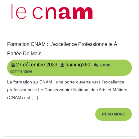
Formation CNAM : L’excellence Professionnelle À
Formation
Portée De Main
CNAM
:
27
training360
27 décembre 2023
training360
Aucun
L’excellence
commentaire
décembre
Professionnelle
2023
À
La formation au CNAM : une porte ouverte vers l’excellence
Portée
professionnelle Le Conservatoire National des Arts et Métiers
De
(CNAM) est {...}
Main
READ
READ MORE
MORE