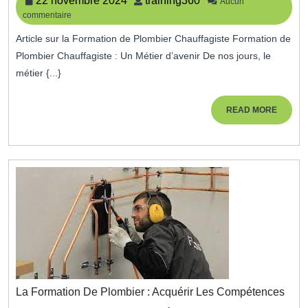
22 novembre 2024
training360
Aucun
Chauffagiste
commentaire
novembre
:
2024
Un
Article sur la Formation de Plombier Chauffagiste Formation de
Métier
Plombier Chauffagiste : Un Métier d’avenir De nos jours, le
D’Avenir
métier {...}
READ
READ MORE
MORE
La Formation De Plombier : Acquérir Les Compétences
La