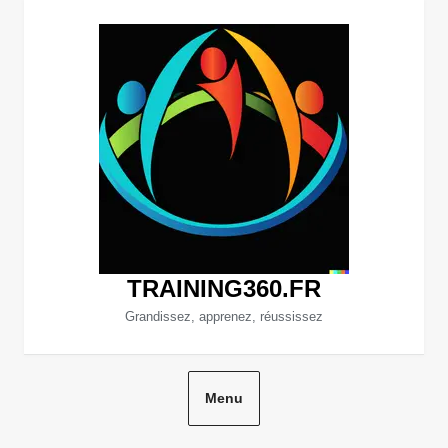
Aller
au
contenu
TRAINING360.FR
Grandissez, apprenez, réussissez
Menu