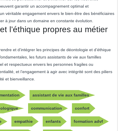
 peuvent garantir un accompagnement optimal et
n véritable engagement envers le bien-être des bénéficiaires
ster à jour dans un domaine en constante évolution.
et l’éthique propres au métier
rendre et d’intégrer les principes de déontologie et d’éthique
fondamentales, les futurs assistants de vie aux familles
l et respectueux envers les personnes fragiles ou
ntialité, et l’engagement à agir avec intégrité sont des piliers
té et bienveillance.
imentation
assistant de vie aux familles
hologique
communication
confort
e
empathie
enfants
formation advf