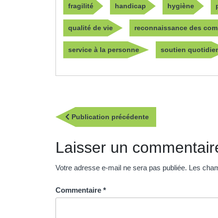
fragilité
handicap
hygiène
qualité de vie
reconnaissance des com
service à la personne
soutien quotidie
Navigation
Publication
Publication précédente
de
précédente
l’article
Laisser un commentair
Votre adresse e-mail ne sera pas publiée.
Les cham
Commentaire
*