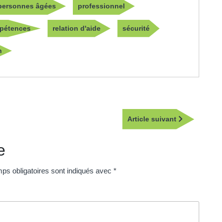
personnes âgées
professionnel
pétences
relation d'aide
sécurité
n
Article
Article suivant
suivant
e
ps obligatoires sont indiqués avec
*