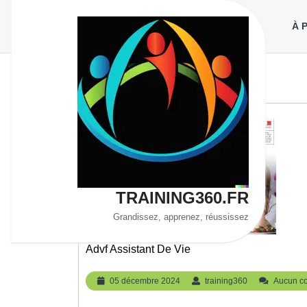
Aller
au
À 
contenu
TRAINING360.FR
Grandissez, apprenez, réussissez
Advf Assistant De Vie
05
training360
05 décembre 2024
training360
Aucun c
décembre
2024