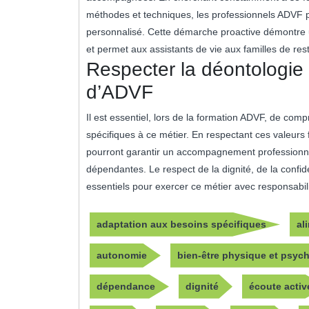
méthodes et techniques, les professionnels ADVF
personnalisé. Cette démarche proactive démontre u
et permet aux assistants de vie aux familles de re
Respecter la déontologie 
d’ADVF
Il est essentiel, lors de la formation ADVF, de comp
spécifiques à ce métier. En respectant ces valeurs 
pourront garantir un accompagnement professionne
dépendantes. Le respect de la dignité, de la confide
essentiels pour exercer ce métier avec responsabili
adaptation aux besoins spécifiques
al
autonomie
bien-être physique et psyc
dépendance
dignité
écoute activ