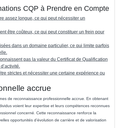
mations CQP à Prendre en Compte
re assez longue, ce qui peut nécessiter un
 être coûteux, ce qui peut constituer un frein pour
sées dans un domaine particulier, ce qui limite parfois
lle.
onnaissent pas la valeur du Certificat de Qualification
’activité.
re strictes et nécessiter une certaine expérience ou
onnelle accrue
mes de reconnaissance professionnelle accrue. En obtenant
individus voient leur expertise et leurs compétences reconnues
ofessionnel concerné. Cette reconnaissance renforce la
velles opportunités d’évolution de carrière et de valorisation