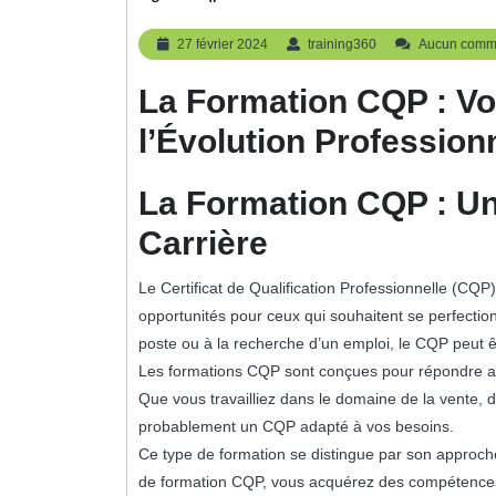
27
training360
27 février 2024
training360
Aucun comm
février
2024
La Formation CQP : Vo
l’Évolution Profession
La Formation CQP : Un
Carrière
Le Certificat de Qualification Professionnelle (CQ
opportunités pour ceux qui souhaitent se perfectio
poste ou à la recherche d’un emploi, le CQP peut êt
Les formations CQP sont conçues pour répondre aux
Que vous travailliez dans le domaine de la vente, de 
probablement un CQP adapté à vos besoins.
Ce type de formation se distingue par son approch
de formation CQP, vous acquérez des compétences c