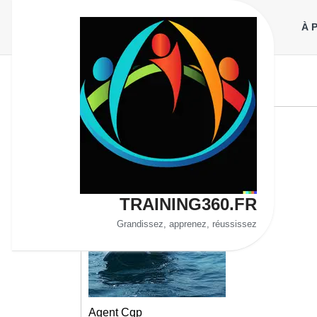
Aller
au
À 
contenu
TRAINING360.FR
Grandissez, apprenez, réussissez
Agent Cqp