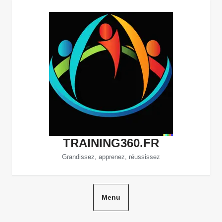
Aller
au
contenu
TRAINING360.FR
Grandissez, apprenez, réussissez
Menu