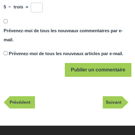
5
−
trois
=
Prévenez-moi de tous les nouveaux commentaires par e-
mail.
Prévenez-moi de tous les nouveaux articles par e-mail.
Navigation
Publication
Article
Précédent
Suivant
de
précédente
suivant
l’article