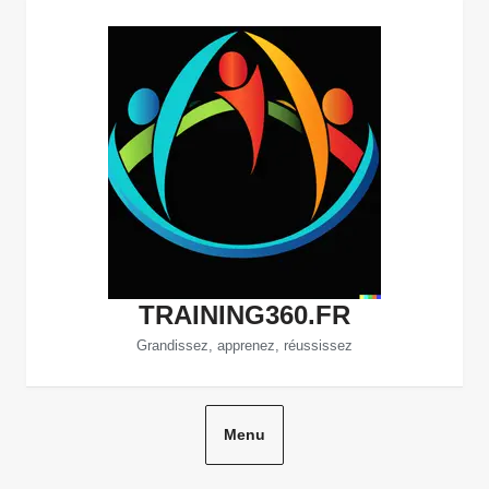
Aller
au
contenu
TRAINING360.FR
Grandissez, apprenez, réussissez
Menu