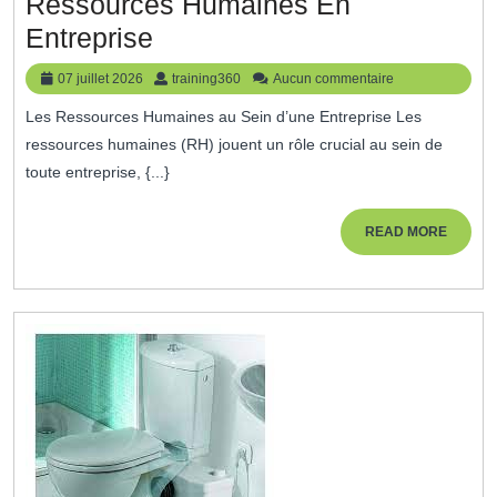
Ressources Humaines En
Optimiser
Entreprise
La
07
training360
07 juillet 2026
training360
Aucun commentaire
Gestion
juillet
Les Ressources Humaines au Sein d’une Entreprise Les
2026
Des
ressources humaines (RH) jouent un rôle crucial au sein de
Ressources
toute entreprise, {...}
Humaines
En
READ
READ MORE
MORE
Entreprise