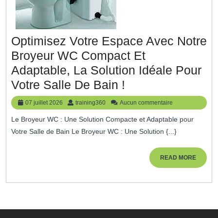
Optimisez Votre Espace Avec Notre
Broyeur WC Compact Et
Adaptable, La Solution Idéale Pour
Optimisez
Votre Salle De Bain !
Votre
07
training360
07 juillet 2026
training360
Aucun commentaire
Espace
juillet
Le Broyeur WC : Une Solution Compacte et Adaptable pour
2026
Avec
Votre Salle de Bain Le Broyeur WC : Une Solution {...}
Notre
Broyeur
READ
READ MORE
MORE
WC
Compact
Et
Adaptable,