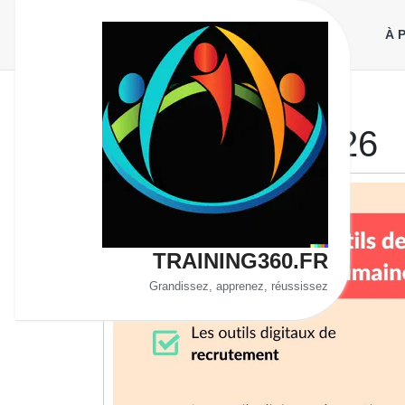
Aller
au
À 
contenu
Jour :
3 juin 2026
TRAINING360.FR
Grandissez, apprenez, réussissez