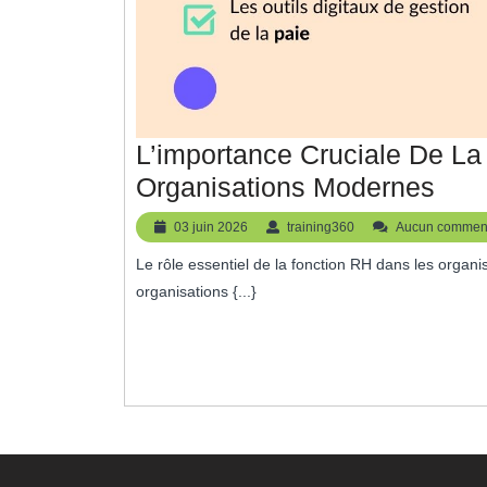
L’importance Cruciale De L
L’im
Organisations Modernes
Cruc
03
training360
03 juin 2026
training360
Aucun comment
De
juin
Le rôle essentiel de la fonction RH dans les organisations Le rôle essentiel de la fonction RH dans les
2026
La
organisations {...}
Fonc
RH
Dan
Les
Orga
Mod